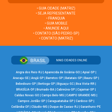
• GUIA CIDADE (MATRIZ)
• SEJA REPRESENTANTE
• FRANQUIA
• GUIA MOBILE
• ANUNCIE AQUI
• CONTATO (SÃO PEDRO-SP)
• CONTATO (MATRIZ)
MAIS CIDADES ONLINE
Angra dos Reis-RJ
|
Aparecida de Goiânia-GO
|
Apiaí-SP
|
Aracaju-SE
|
Arujá-SP
|
Barretos-SP
|
Batatais-SP
|
Bauru-SP
|
Bebedouro-SP
|
Bertioga-SP
|
Biguaçu-SC
|
Boa Vista-RR
|
BRASÍLIA-DF
|
Brumado-BA
|
Cabreúva-SP
|
Cajamar-SP
|
Caldas Novas-GO
|
Campo Belo-MG
|
CAMPO GRANDE-MS
|
Campos Jordão-SP
|
Caraguatatuba-SP
|
Cardoso-SP
|
Ceilândia-DF
|
Cláudio-MG
|
Duque de Caxias-RJ
|
Garanhuns-PE