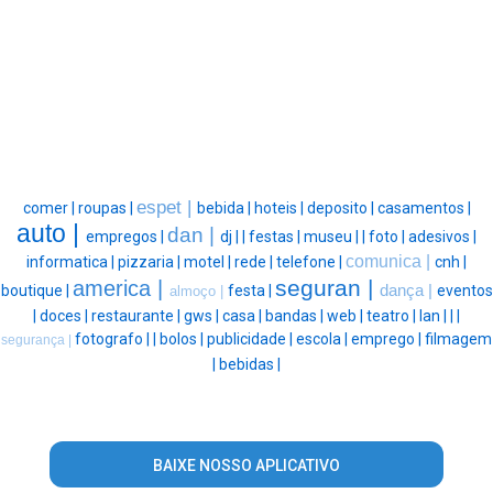
espet |
comer |
roupas |
bebida |
hoteis |
deposito |
casamentos |
auto |
dan |
empregos |
dj |
|
festas |
museu |
|
foto |
adesivos |
comunica |
informatica |
pizzaria |
motel |
rede |
telefone |
cnh |
seguran |
america |
boutique |
festa |
dança |
eventos
almoço |
|
doces |
restaurante |
gws |
casa |
bandas |
web |
teatro |
lan |
|
|
fotografo |
|
bolos |
publicidade |
escola |
emprego |
filmagem
segurança |
|
bebidas |
BAIXE NOSSO APLICATIVO