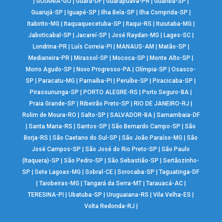
|
GOIÂNIA-GO
|
Guará-DF
|
Guarapuava-PR
|
Guariba-SP
|
Guarujá-SP
|
Iguapé-SP
|
Ilha Bela-SP
|
Ilha Comprida-SP
|
Itabirito-MG
|
Itaquaquecetuba-SP
|
Itaqui-RS
|
Ituiutaba-MG
|
Jaboticabal-SP
|
Jacareí-SP
|
José Raydan-MG
|
Lages-SC
|
Londrina-PR
|
Luís Correia-PI
|
MANAUS-AM
|
Matão-SP
|
Medianeira-PR
|
Mirassol-SP
|
Mococa-SP
|
Monte Alto-SP
|
Morro Agudo-SP
|
Novo Progresso-PA
|
Olímpia-SP
|
Osasco-
SP
|
Paracatu-MG
|
Parnaíba-PI
|
Peruíbe-SP
|
Piracicaba-SP
|
Pirassununga-SP
|
PORTO ALEGRE-RS
|
Porto Seguro-BA
|
Praia Grande-SP
|
Ribeirão Preto-SP
|
RIO DE JANEIRO-RJ
|
Rolim de Moura-RO
|
Salto-SP
|
SALVADOR-BA
|
Samambaia-DF
|
Santa Maria-RS
|
Santos-SP
|
São Bernardo Campo-SP
|
São
Borja-RS
|
São Caetano do Sul-SP
|
São João Paraíso-MG
|
São
José Campos-SP
|
São José do Rio Preto-SP
|
São Paulo
(Itaquera)-SP
|
São Pedro-SP
|
São Sebastião-SP
|
Sertãozinho-
SP
|
Sete Lagoas-MG
|
Sobral-CE
|
Sorocaba-SP
|
Taguatinga-DF
|
Taiobeiras-MG
|
Tangará da Serra-MT
|
Tarauacá-AC
|
TERESINA-PI
|
Ubatuba-SP
|
Uruguaiana-RS
|
Vila Velha-ES
|
Volta Redonda-RJ
|