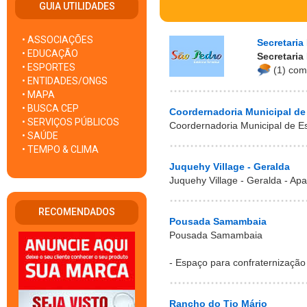
GUIA UTILIDADES
• ASSOCIAÇÕES
Secretaria
• EDUCAÇÃO
Secretaria
• ESPORTES
(1) com
• ENTIDADES/ONGS
• MAPA
• BUSCA CEP
Coordernadoria Municipal de
• SERVIÇOS PÚBLICOS
Coordernadoria Municipal de E
• SAÚDE
• TEMPO & CLIMA
Juquehy Village - Geralda
Juquehy Village - Geralda - Ap
RECOMENDADOS
Pousada Samambaia
Pousada Samambaia
- Espaço para confraternização
Rancho do Tio Mário