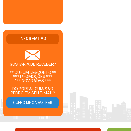
INFORMATIVO
GOSTARIA DE RECEBER?
** CUPOM DESCONTO **
*** PROMOÇÕES ***
*** NOVIDADES ***
DO PORTAL GUIA SÃO
PEDRO EM SEU E-MAIL?