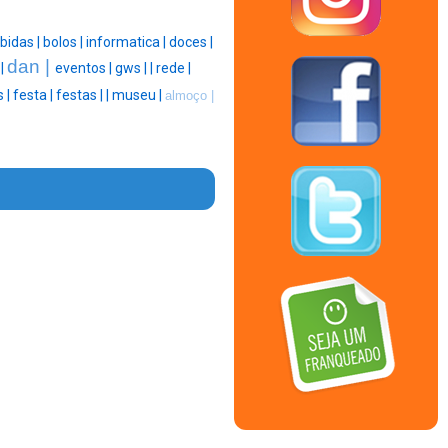
bidas |
bolos |
informatica |
doces |
dan |
 |
eventos |
gws |
|
rede |
 |
festa |
festas |
|
museu |
almoço |