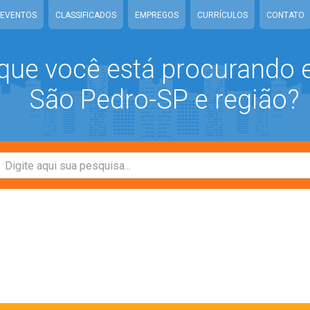
EVENTOS
CLASSIFICADOS
EMPREGOS
CURRÍCULOS
CONTATO
que você está procurando
São Pedro-SP e região?