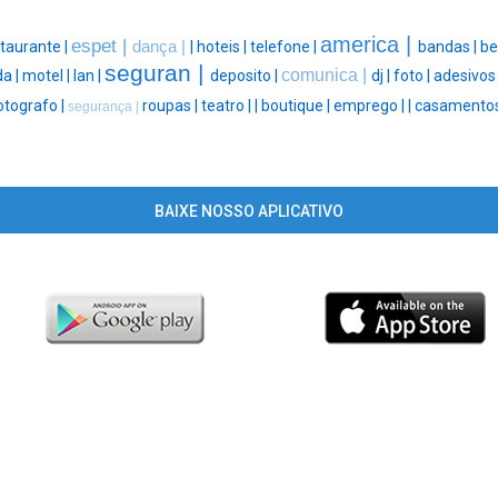
america |
espet |
taurante |
dança |
|
hoteis |
telefone |
bandas |
be
seguran |
comunica |
da |
motel |
lan |
deposito |
dj |
foto |
adesivos
otografo |
roupas |
teatro |
|
boutique |
emprego |
|
casamentos
segurança |
BAIXE NOSSO APLICATIVO