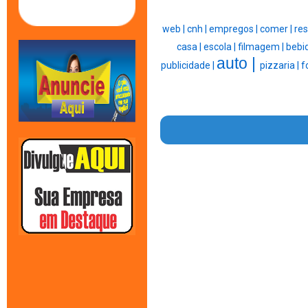
web |
cnh |
empregos |
comer |
res
casa |
escola |
filmagem |
bebi
auto |
publicidade |
pizzaria |
f