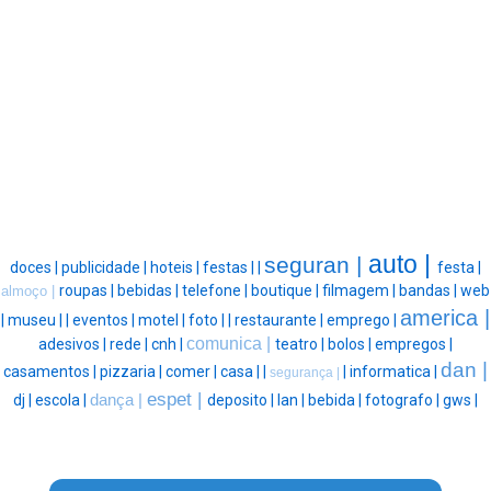
auto |
seguran |
doces |
publicidade |
hoteis |
festas |
|
festa |
roupas |
bebidas |
telefone |
boutique |
filmagem |
bandas |
web
almoço |
america |
|
museu |
|
eventos |
motel |
foto |
|
restaurante |
emprego |
comunica |
adesivos |
rede |
cnh |
teatro |
bolos |
empregos |
dan |
casamentos |
pizzaria |
comer |
casa |
|
|
informatica |
segurança |
espet |
dj |
escola |
dança |
deposito |
lan |
bebida |
fotografo |
gws |