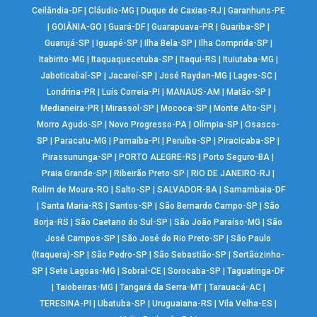
Ceilândia-DF
|
Cláudio-MG
|
Duque de Caxias-RJ
|
Garanhuns-PE
|
GOIÂNIA-GO
|
Guará-DF
|
Guarapuava-PR
|
Guariba-SP
|
Guarujá-SP
|
Iguapé-SP
|
Ilha Bela-SP
|
Ilha Comprida-SP
|
Itabirito-MG
|
Itaquaquecetuba-SP
|
Itaqui-RS
|
Ituiutaba-MG
|
Jaboticabal-SP
|
Jacareí-SP
|
José Raydan-MG
|
Lages-SC
|
Londrina-PR
|
Luís Correia-PI
|
MANAUS-AM
|
Matão-SP
|
Medianeira-PR
|
Mirassol-SP
|
Mococa-SP
|
Monte Alto-SP
|
Morro Agudo-SP
|
Novo Progresso-PA
|
Olímpia-SP
|
Osasco-
SP
|
Paracatu-MG
|
Parnaíba-PI
|
Peruíbe-SP
|
Piracicaba-SP
|
Pirassununga-SP
|
PORTO ALEGRE-RS
|
Porto Seguro-BA
|
Praia Grande-SP
|
Ribeirão Preto-SP
|
RIO DE JANEIRO-RJ
|
Rolim de Moura-RO
|
Salto-SP
|
SALVADOR-BA
|
Samambaia-DF
|
Santa Maria-RS
|
Santos-SP
|
São Bernardo Campo-SP
|
São
Borja-RS
|
São Caetano do Sul-SP
|
São João Paraíso-MG
|
São
José Campos-SP
|
São José do Rio Preto-SP
|
São Paulo
(Itaquera)-SP
|
São Pedro-SP
|
São Sebastião-SP
|
Sertãozinho-
SP
|
Sete Lagoas-MG
|
Sobral-CE
|
Sorocaba-SP
|
Taguatinga-DF
|
Taiobeiras-MG
|
Tangará da Serra-MT
|
Tarauacá-AC
|
TERESINA-PI
|
Ubatuba-SP
|
Uruguaiana-RS
|
Vila Velha-ES
|