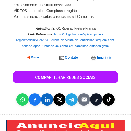
em casamento: ‘Destruiu nossa vida’
VÍDEOS: tudo sobre Campinas e região
Veja mais notícias sobre a região no g1 Campinas
Autor/Fonte:
G1 Ribeirao Preto e Franca
Link Referência:
https://g1.globo.com/sp/campinas-
regiao/noticia/2026/05/15/filhos-de-vitima-de-feminicidio-seguem-sem-
pensao-apos-8-meses-do-crime-em-campinas-entenda.ghtml
Contato
Imprimir
Voltar
COMPARTILHAR REDES SOCIAIS