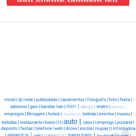
motel |
dj |
rede |
publicidade |
casamentos |
fotografo |
foto |
festa |
dan |
adesivos |
gws |
bandas |
lan |
dança |
teatro |
almoço |
empregos |
filmagem |
hoteis |
bebida |
eventos |
museu |
segurança |
auto |
bebidas |
restaurante |
bolos |
|
|
|
casa |
|
emprego |
pizzaria |
deposito |
festas |
telefone |
web |
doces |
escola |
roupas |
|
informatica
seguran |
america |
comunica |
|
cnh |
boutique |
comer |