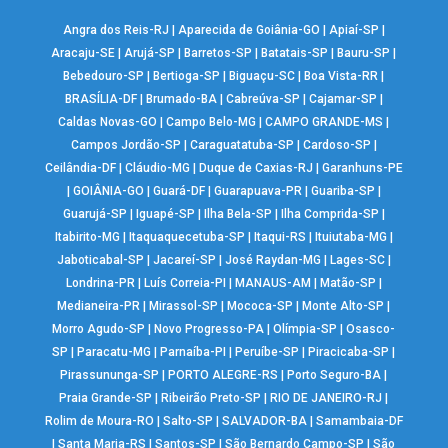
Angra dos Reis-RJ
|
Aparecida de Goiânia-GO
|
Apiaí-SP
|
Aracaju-SE
|
Arujá-SP
|
Barretos-SP
|
Batatais-SP
|
Bauru-SP
|
Bebedouro-SP
|
Bertioga-SP
|
Biguaçu-SC
|
Boa Vista-RR
|
BRASÍLIA-DF
|
Brumado-BA
|
Cabreúva-SP
|
Cajamar-SP
|
Caldas Novas-GO
|
Campo Belo-MG
|
CAMPO GRANDE-MS
|
Campos Jordão-SP
|
Caraguatatuba-SP
|
Cardoso-SP
|
Ceilândia-DF
|
Cláudio-MG
|
Duque de Caxias-RJ
|
Garanhuns-PE
|
GOIÂNIA-GO
|
Guará-DF
|
Guarapuava-PR
|
Guariba-SP
|
Guarujá-SP
|
Iguapé-SP
|
Ilha Bela-SP
|
Ilha Comprida-SP
|
Itabirito-MG
|
Itaquaquecetuba-SP
|
Itaqui-RS
|
Ituiutaba-MG
|
Jaboticabal-SP
|
Jacareí-SP
|
José Raydan-MG
|
Lages-SC
|
Londrina-PR
|
Luís Correia-PI
|
MANAUS-AM
|
Matão-SP
|
Medianeira-PR
|
Mirassol-SP
|
Mococa-SP
|
Monte Alto-SP
|
Morro Agudo-SP
|
Novo Progresso-PA
|
Olímpia-SP
|
Osasco-
SP
|
Paracatu-MG
|
Parnaíba-PI
|
Peruíbe-SP
|
Piracicaba-SP
|
Pirassununga-SP
|
PORTO ALEGRE-RS
|
Porto Seguro-BA
|
Praia Grande-SP
|
Ribeirão Preto-SP
|
RIO DE JANEIRO-RJ
|
Rolim de Moura-RO
|
Salto-SP
|
SALVADOR-BA
|
Samambaia-DF
|
Santa Maria-RS
|
Santos-SP
|
São Bernardo Campo-SP
|
São