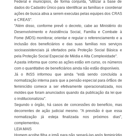
Federal e municípios, de forma conjunta, "utilizar a base de
dados do Cadastro Único para identificar as famílias e coordenar
ações de busca ativa a serem executas pelas equipes dos CRAS
e CREAS".
"Além disso, conforme prevê o decreto, cabe ao Ministério do
Desenvolvimento e Assistência Social, Família e Combate à
Fome (MDS) monitorar, orientar e regular o referenciamento e a
inclusão dos beneficiários e das suas famílias nos serviços
socioassistenciais já ofertados pela Proteção Social Básica e
pela Proteção Social Especial de Média e Alta Complexidade".
A pasta informa que como as ações estão em curso, os números
com o quantitativo de beneficiários ainda não estão disponíveis.
Já o INSS informou que ainda "está sendo concluída a
normatização interna para que a pensão especial para órfãos de
feminicídio comece a ser efetivamente operacionalizada, nos
moldes que foram anunciados quando da publicação da lei que
o institucionalizou".
Segundo o órgão, há casos de concessões do benefício, mas
decorrentes de ação judicial mesmo. "A previsão é que essa
normatização já esteja finalizada nos próximos dias",
complementou.
LEIA MAIS
Homem acolhe filha e irmã para não separá-las após feminicídio