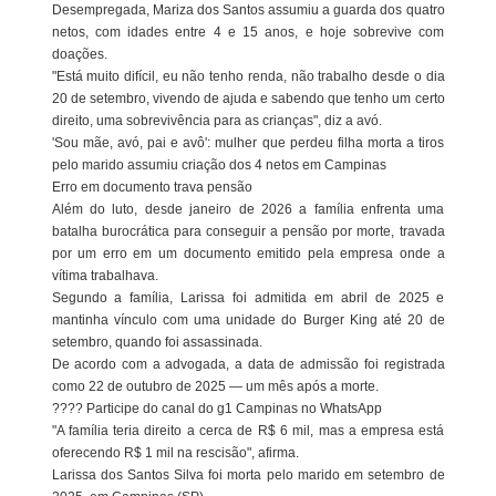
Desempregada, Mariza dos Santos assumiu a guarda dos quatro
netos, com idades entre 4 e 15 anos, e hoje sobrevive com
doações.
"Está muito difícil, eu não tenho renda, não trabalho desde o dia
20 de setembro, vivendo de ajuda e sabendo que tenho um certo
direito, uma sobrevivência para as crianças", diz a avó.
'Sou mãe, avó, pai e avô': mulher que perdeu filha morta a tiros
pelo marido assumiu criação dos 4 netos em Campinas
Erro em documento trava pensão
Além do luto, desde janeiro de 2026 a família enfrenta uma
batalha burocrática para conseguir a pensão por morte, travada
por um erro em um documento emitido pela empresa onde a
vítima trabalhava.
Segundo a família, Larissa foi admitida em abril de 2025 e
mantinha vínculo com uma unidade do Burger King até 20 de
setembro, quando foi assassinada.
De acordo com a advogada, a data de admissão foi registrada
como 22 de outubro de 2025 — um mês após a morte.
???? Participe do canal do g1 Campinas no WhatsApp
"A família teria direito a cerca de R$ 6 mil, mas a empresa está
oferecendo R$ 1 mil na rescisão", afirma.
Larissa dos Santos Silva foi morta pelo marido em setembro de