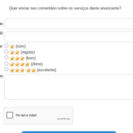
Quer enviar seu comentário sobre os serviços deste anunciante?
e:
l:
o
:
(ruim)
(regular)
(bom)
(ótimo)
(excelente)
s: