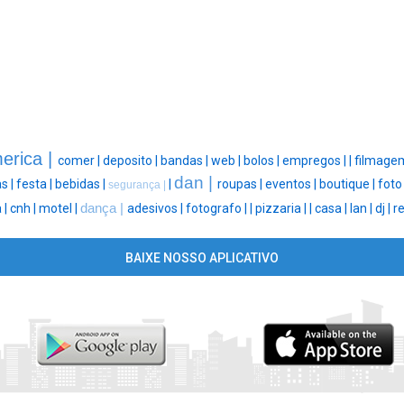
erica |
comer |
deposito |
bandas |
web |
bolos |
empregos |
|
filmage
dan |
s |
festa |
bebidas |
|
roupas |
eventos |
boutique |
foto
segurança |
 |
cnh |
motel |
dança |
adesivos |
fotografo |
|
pizzaria |
|
casa |
lan |
dj |
r
BAIXE NOSSO APLICATIVO