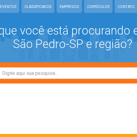
EVENTOS
CLASSIFICADOS
EMPREGOS
CURRÍCULOS
CONTATO
que você está procurando
São Pedro-SP e região?