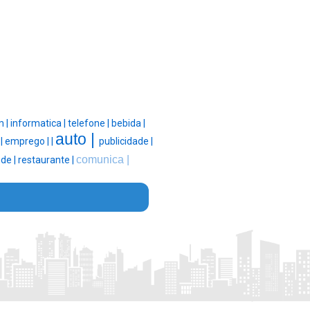
m |
informatica |
telefone |
bebida |
auto |
 |
emprego |
|
publicidade |
comunica |
ede |
restaurante |