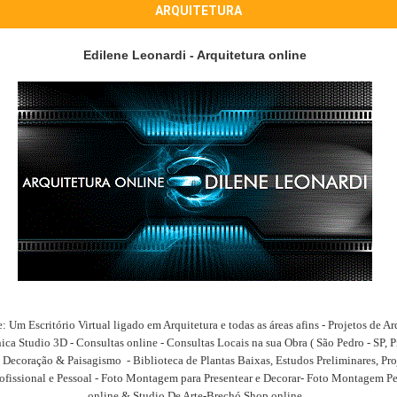
ARQUITETURA
Edilene Leonardi - Arquitetura online
 Um Escritório Virtual ligado em Arquitetura e todas as áreas afins - Projetos de Arq
ca Studio 3D - Consultas online - Consultas Locais na sua Obra ( São Pedro - SP, Pi
 Decoração & Paisagismo - Biblioteca de Plantas Baixas, Estudos Preliminares, Pro
ofissional e Pessoal - Foto Montagem para Presentear e Decorar- Foto Montagem Pe
online & Studio De Arte-Brechó Shop online