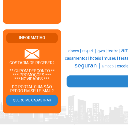
INFORMATIVO
am
espet |
doces |
gws |
teatro |
casamentos |
hoteis |
museu |
festa
GOSTARIA DE RECEBER?
seguran |
escola
almoço |
** CUPOM DESCONTO **
*** PROMOÇÕES ***
*** NOVIDADES ***
DO PORTAL GUIA SÃO
PEDRO EM SEU E-MAIL?