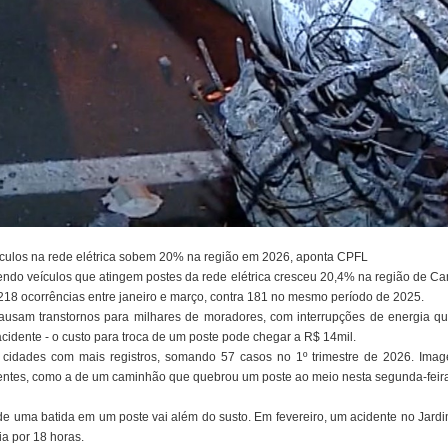
ículos na rede elétrica sobem 20% na região em 2026, aponta CPFL
ndo veículos que atingem postes da rede elétrica cresceu 20,4% na região de Cam
18 ocorrências entre janeiro e março, contra 181 no mesmo período de 2025.
causam transtornos para milhares de moradores, com interrupções de energia 
cidente - o custo para troca de um poste pode chegar a R$ 14mil.
 cidades com mais registros, somando 57 casos no 1º trimestre de 2026. Im
entes, como a de um caminhão que quebrou um poste ao meio nesta segunda-feira (
de uma batida em um poste vai além do susto. Em fevereiro, um acidente no Ja
a por 18 horas.