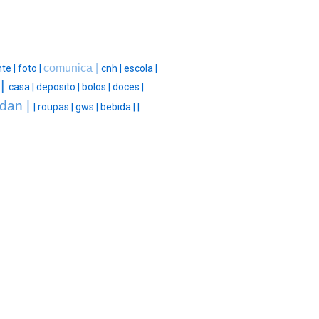
comunica |
te |
foto |
cnh |
escola |
 |
casa |
deposito |
bolos |
doces |
dan |
|
roupas |
gws |
bebida |
|