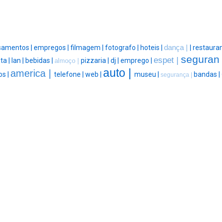
samentos |
empregos |
filmagem |
fotografo |
hoteis |
dança |
|
restauran
seguran
espet |
ta |
lan |
bebidas |
pizzaria |
dj |
emprego |
almoço |
auto |
america |
os |
telefone |
web |
museu |
bandas |
segurança |