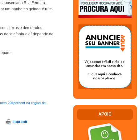
a aposentada Rita Ferreira.
tomar um banho no gelado é ruim,
os complexos e demorados.
os de telefonia e aí depende de
reparo.
escem-204percent-na-regiao-de-
APOIO
Imprimir