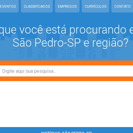
EVENTOS
CLASSIFICADOS
EMPREGOS
CURRÍCULOS
CONTATO
que você está procurando
São Pedro-SP e região?