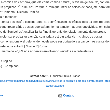
a comida do cachorro, que ele come comida natural, ficava na geladeira", contou 
 gera prejuízos. "É ruim, né? Porque aí tem que fazer as coisas de casa, até para 
da", lamentou Ricardo Damião.
a o motorista
 contra postes são consideradas as ocorrências mais críticas, pois exigem repar
a que trocar vários postes que caíram, tenha transformadores envolvidos, tem cab
po de Bombeiros", explica Talita Pinotti, gerente de relacionamento da empresa.
motorista precisa ter atenção com toda a estrutura da via, incluindo os postes.
como responsável pelo acidente, ele pode ser obrigado a arcar com os custos do 
oste varia entre R$ 3 mil e R$ 14 mil.
umento de 20,4% nos acidentes envolvendo veículos e a rede elétrica
 e região
no g1 Campinas
Autor/Fonte:
G1 Ribeirao Preto e Franca
lobo.com/sp/campinas-regiao/noticia/2026/05/13/risco-e-prejuizo-colisoes-contra-postes-cr
campinas.ghtml
Contato
tar