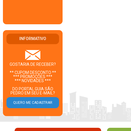
INFORMATIVO
GOSTARIA DE RECEBER?
** CUPOM DESCONTO **
*** PROMOÇÕES ***
*** NOVIDADES ***
DO PORTAL GUIA SÃO
PEDRO EM SEU E-MAIL?