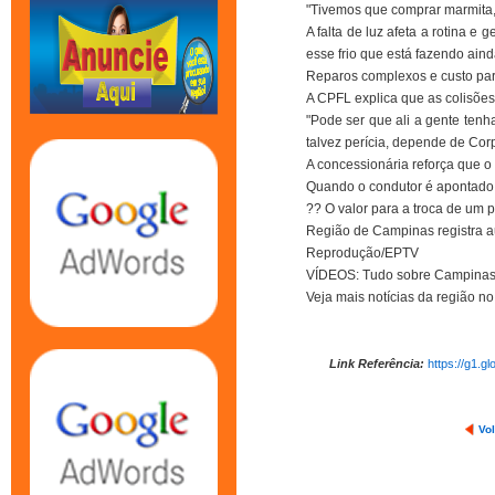
"Tivemos que comprar marmita, 
A falta de luz afeta a rotina e
esse frio que está fazendo ain
Reparos complexos e custo par
A CPFL explica que as colisões
"Pode ser que ali a gente tenh
talvez perícia, depende de Cor
A concessionária reforça que o 
Quando o condutor é apontado 
?? O valor para a troca de um p
Região de Campinas registra a
Reprodução/EPTV
VÍDEOS: Tudo sobre Campinas
Veja mais notícias da região 
Link Referência:
https://g1.g
Vol