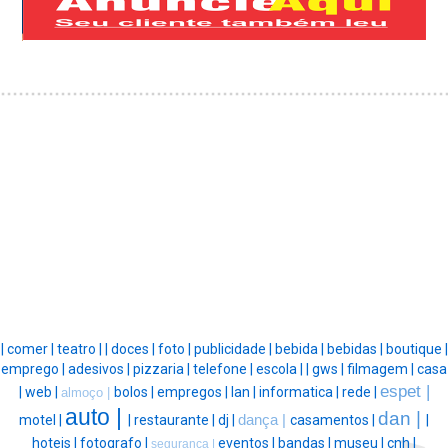
|
comer |
teatro |
|
doces |
foto |
publicidade |
bebida |
bebidas |
boutique |
emprego |
adesivos |
pizzaria |
telefone |
escola |
|
gws |
filmagem |
casa
espet |
|
web |
bolos |
empregos |
lan |
informatica |
rede |
almoço |
auto |
dan |
motel |
|
restaurante |
dj |
dança |
casamentos |
|
hoteis |
fotografo |
eventos |
bandas |
museu |
cnh |
segurança |