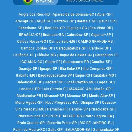
MAIS CIDADES ONLINE
Angra dos Reis-RJ
|
Aparecida de Goiânia-GO
|
Apiaí-SP
|
Aracaju-SE
|
Arujá-SP
|
Barretos-SP
|
Batatais-SP
|
Bauru-SP
|
Bebedouro-SP
|
Bertioga-SP
|
Biguaçu-SC
|
Boa Vista-RR
|
BRASÍLIA-DF
|
Brumado-BA
|
Cabreúva-SP
|
Cajamar-SP
|
Caldas Novas-GO
|
Campo Belo-MG
|
CAMPO GRANDE-MS
|
Campos Jordão-SP
|
Caraguatatuba-SP
|
Cardoso-SP
|
Ceilândia-DF
|
Cláudio-MG
|
Duque de Caxias-RJ
|
Garanhuns-PE
|
GOIÂNIA-GO
|
Guará-DF
|
Guarapuava-PR
|
Guariba-SP
|
Guarujá-SP
|
Iguapé-SP
|
Ilha Bela-SP
|
Ilha Comprida-SP
|
Itabirito-MG
|
Itaquaquecetuba-SP
|
Itaqui-RS
|
Ituiutaba-MG
|
Jaboticabal-SP
|
Jacareí-SP
|
José Raydan-MG
|
Lages-SC
|
Londrina-PR
|
Luís Correia-PI
|
MANAUS-AM
|
Matão-SP
|
Medianeira-PR
|
Mirassol-SP
|
Mococa-SP
|
Monte Alto-SP
|
Morro Agudo-SP
|
Novo Progresso-PA
|
Olímpia-SP
|
Osasco-
SP
|
Paracatu-MG
|
Parnaíba-PI
|
Peruíbe-SP
|
Piracicaba-SP
|
Pirassununga-SP
|
PORTO ALEGRE-RS
|
Porto Seguro-BA
|
Praia Grande-SP
|
Ribeirão Preto-SP
|
RIO DE JANEIRO-RJ
|
Rolim de Moura-RO
|
Salto-SP
|
SALVADOR-BA
|
Samambaia-DF