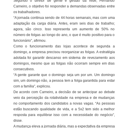
Segundo o diretor de gente e gestão da rede, Fernando
Carneiro, o objetivo foi responder a demandas observadas entre
os trabalhadores.
“A jornada continua sendo de 44 horas semanais, mas com uma
adaptação da carga diária. Antes, eram seis dias de trabalho;
agora, são cinco. Isso representa um aumento de 50% no
número de folgas ao longo do ano, o que é muito positivo para o
funcionário”, afirmou.
Como o funcionamento das lojas acontece de segunda a
domingo, a empresa precisou reorganizar as folgas. A estratégia
adotada foi garantir descanso em sistema de revezamento aos
domingos, mesmo que as folgas não ocorram sempre em dias
consecutivos.
“A gente garante que o domingo seja um por um. Um domingo
sim, um domingo não, a pessoa tem a folga garantida para estar
com a família”, explicou.
De acordo com Carneiro, a decisão de se antecipar ao debate
veio da percepção da rotatividade na empresa e de mudanças
no comportamento dos candidatos a novas vagas. “As pessoas
estão buscando qualidade de vida, e a 5x2 tem sido a melhor
resposta para equilibrar isso com a necessidade do negócio”,
disse.
A mudança eleva a jornada diária, mas a expectativa da empresa