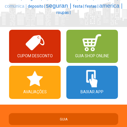
seguran |
america |
comunica |
deposito |
festa |
festas |
roupas |
CUPOM DESCONTO
GUIA SHOP ONLINE
AVALIAÇÕES
BAIXAR APP
GUIA