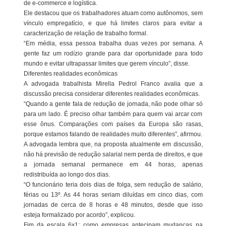
de e-commerce e logística.
Ele destacou que os trabalhadores atuam como autônomos, sem
vínculo empregatício, e que há limites claros para evitar a
caracterização de relação de trabalho formal.
“Em média, essa pessoa trabalha duas vezes por semana. A
gente faz um rodízio grande para dar oportunidade para todo
mundo e evitar ultrapassar limites que gerem vínculo”, disse.
Diferentes realidades econômicas
A advogada trabalhista Mirella Pedrol Franco avalia que a
discussão precisa considerar diferentes realidades econômicas.
“Quando a gente fala de redução de jornada, não pode olhar só
para um lado. É preciso olhar também para quem vai arcar com
esse ônus. Comparações com países da Europa são rasas,
porque estamos falando de realidades muito diferentes”, afirmou.
A advogada lembra que, na proposta atualmente em discussão,
não há previsão de redução salarial nem perda de direitos, e que
a jornada semanal permanece em 44 horas, apenas
redistribuída ao longo dos dias.
“O funcionário teria dois dias de folga, sem redução de salário,
férias ou 13º. As 44 horas seriam diluídas em cinco dias, com
jornadas de cerca de 8 horas e 48 minutos, desde que isso
esteja formalizado por acordo”, explicou.
Fim da escala 6x1: como empresas antecipam mudanças na